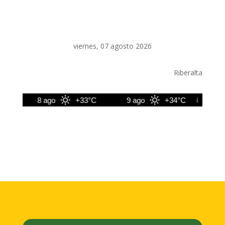
viernes, 07 agosto 2026
Riberalta
C
8 ago
+33°C
9 ago
+34°C
10 