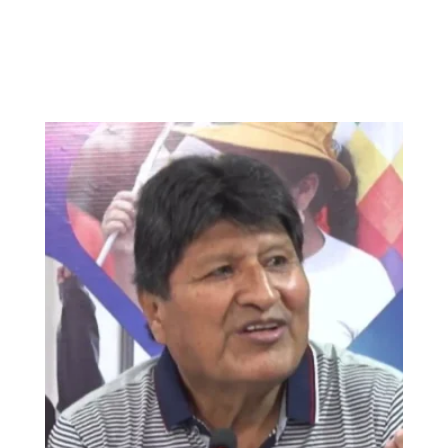
elnortealdiariberalta