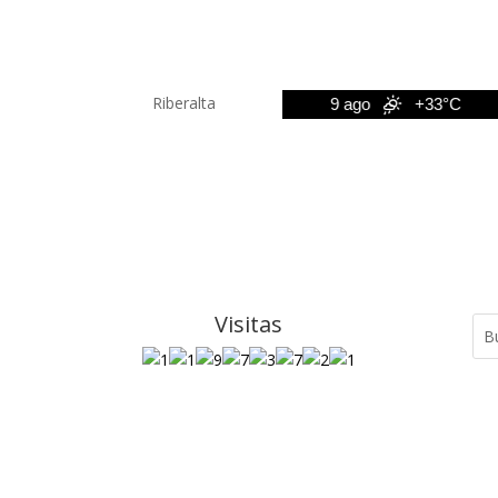
Riberalta
8 ago
+33°C
9 ago
+33°C
Visitas