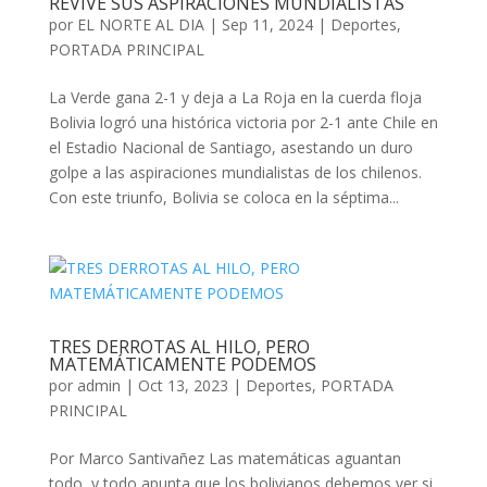
REVIVE SUS ASPIRACIONES MUNDIALISTAS
por
EL NORTE AL DIA
|
Sep 11, 2024
|
Deportes
,
PORTADA PRINCIPAL
La Verde gana 2-1 y deja a La Roja en la cuerda floja
Bolivia logró una histórica victoria por 2-1 ante Chile en
el Estadio Nacional de Santiago, asestando un duro
golpe a las aspiraciones mundialistas de los chilenos.
Con este triunfo, Bolivia se coloca en la séptima...
TRES DERROTAS AL HILO, PERO
MATEMÁTICAMENTE PODEMOS
por
admin
|
Oct 13, 2023
|
Deportes
,
PORTADA
PRINCIPAL
Por Marco Santivañez Las matemáticas aguantan
todo, y todo apunta que los bolivianos debemos ver si