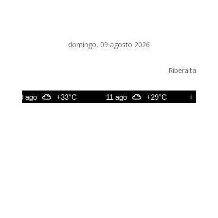
domingo, 09 agosto 2026
Riberalta
10 ago
+33°C
11 ago
+29°C
12 ago