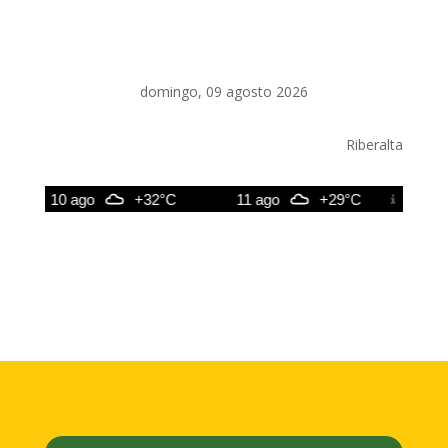
domingo, 09 agosto 2026
Riberalta
10 ago
+32°C
11 ago
+29°C
12 ago