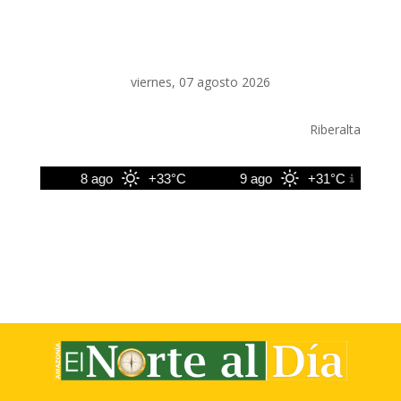
viernes, 07 agosto 2026
Riberalta
°C
8 ago
+33°C
9 ago
+31°C
10