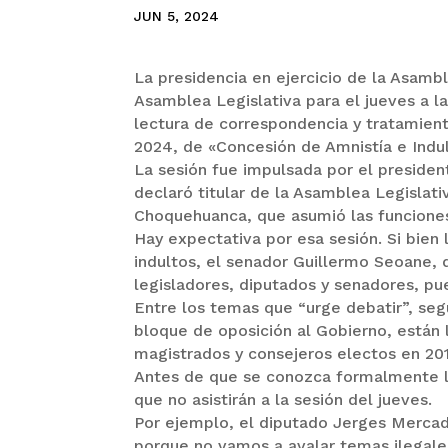
JUN 5, 2024
La presidencia en ejercicio de la Asambl
Asamblea Legislativa para el jueves a l
lectura de correspondencia y tratamien
2024, de «Concesión de Amnistía e Indul
La sesión fue impulsada por el preside
declaró titular de la Asamblea Legislati
Choquehuanca, que asumió las funciones 
Hay expectativa por esa sesión. Si bien
indultos, el senador Guillermo Seoane,
legisladores, diputados y senadores, pu
Entre los temas que “urge debatir”, seg
bloque de oposición al Gobierno, están l
magistrados y consejeros electos en 201
Antes de que se conozca formalmente la
que no asistirán a la sesión del jueves.
Por ejemplo, el diputado Jerges Mercado 
porque no vamos a avalar temas ilegales