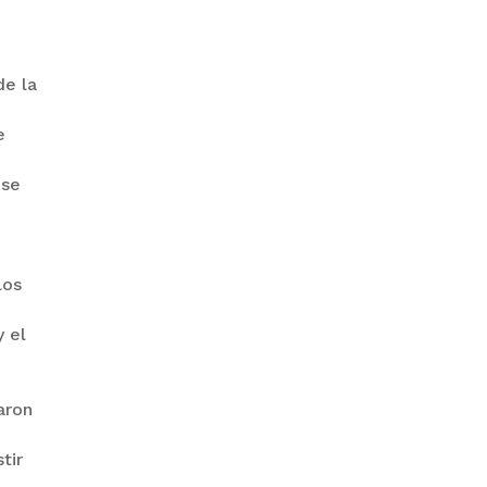
GOBIERNO ELIMINA CULTURAS
de la
DE TODA LA ESTRUCTURA
ESTATAL
e
 se
los
PAZ INICIA
REESTRUCTURACIÓN CON
y el
NUEVO EQUIPO MINISTERIAL
aron
tir