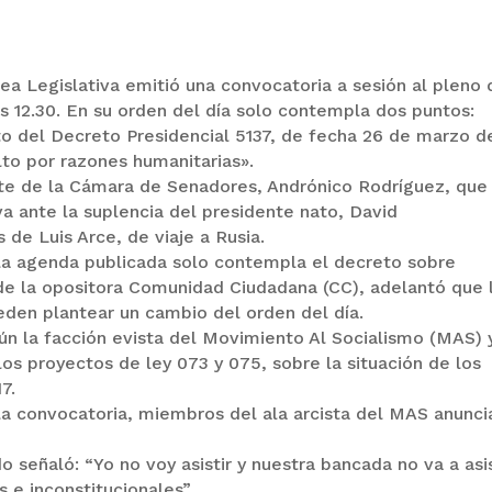
ea Legislativa emitió una convocatoria a sesión al pleno 
as 12.30. En su orden del día solo contempla dos puntos:
to del Decreto Presidencial 5137, de fecha 26 de marzo d
to por razones humanitarias».
nte de la Cámara de Senadores, Andrónico Rodríguez, que
va ante la suplencia del presidente nato, David
de Luis Arce, de viaje a Rusia.
 la agenda publicada solo contempla el decreto sobre
 de la opositora Comunidad Ciudadana (CC), adelantó que 
eden plantear un cambio del orden del día.
ún la facción evista del Movimiento Al Socialismo (MAS) 
os proyectos de ley 073 y 075, sobre la situación de los
7.
 convocatoria, miembros del ala arcista del MAS anunci
señaló: “Yo no voy asistir y nuestra bancada no va a asis
 e inconstitucionales”.