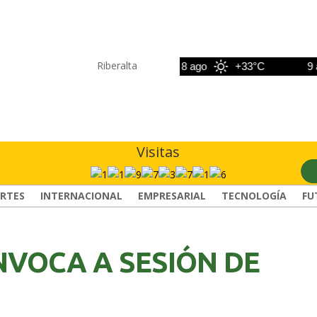
Riberalta
7 ago
+33°C
8 ago
+33°C
9 ago
Visitas
RTES
INTERNACIONAL
EMPRESARIAL
TECNOLOGÍA
FU
VOCA A SESIÓN DE