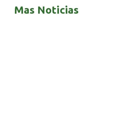
Mas Noticias
BENI CELEBRÓ EL ANIVERSARIO CASTRENSE
CON PARADA MILITAR
TRIBUNAL ELECTORAL IMPULSA EL REGISTRO
OPORTUNO DE LOS BENIANOS