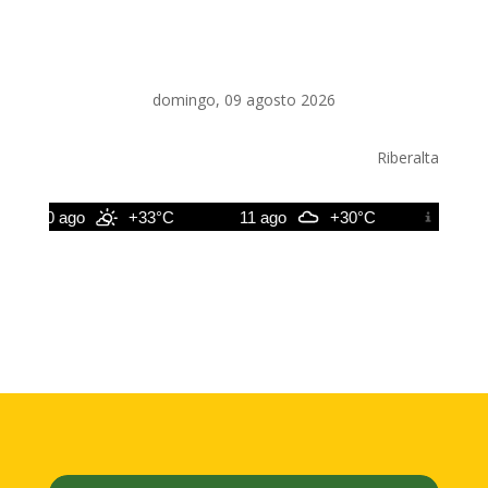
domingo, 09 agosto 2026
Riberalta
10 ago
+33°C
11 ago
+30°C
12 ago