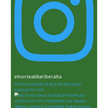
elnortealdiariberalta
PAZ ES ACUSADO DE BUSCAR RESPALDO
LEGISLATIVO CON