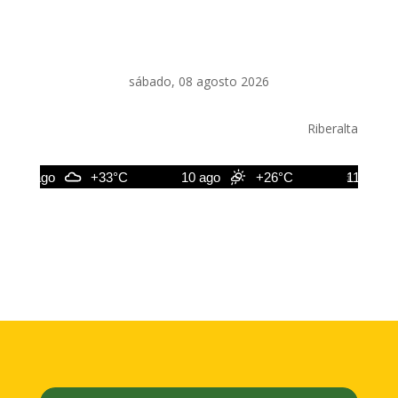
sábado, 08 agosto 2026
Riberalta
9 ago
+33°C
10 ago
+26°C
11 ago