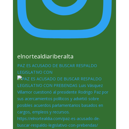
elnortealdiariberalta
PAZ ES ACUSADO DE BUSCAR RESPALDO
LEGISLATIVO CON