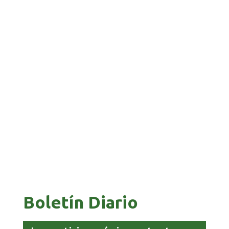
GALVÁN ACUSA AL GOBIERNO DE REFUGIARSE
EN EL CASO EVO
GOBIERNO ELIMINA CULTURAS DE TODA LA
ESTRUCTURA ESTATAL
Boletín Diario