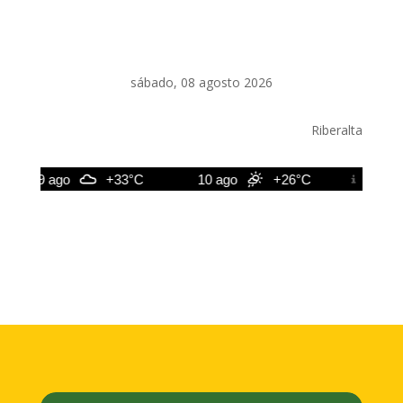
sábado, 08 agosto 2026
Riberalta
9 ago
+33°C
10 ago
+26°C
11 ago