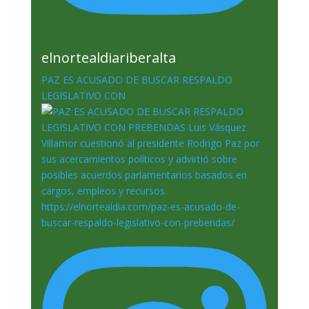
elnortealdiariberalta
PAZ ES ACUSADO DE BUSCAR RESPALDO
LEGISLATIVO CON