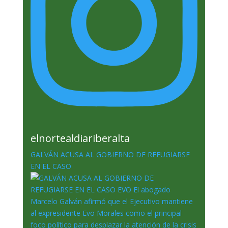
elnortealdiariberalta
GALVÁN ACUSA AL GOBIERNO DE REFUGIARSE
EN EL CASO