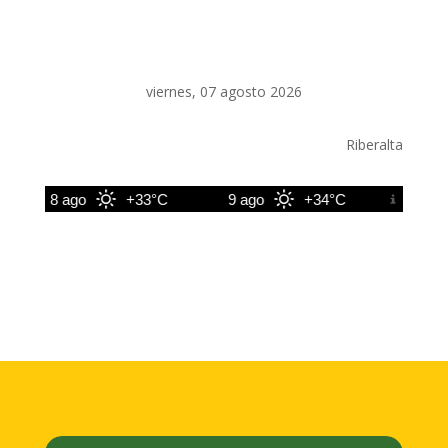
viernes, 07 agosto 2026
Riberalta
8 ago
+33°C
9 ago
+34°C
10 ago