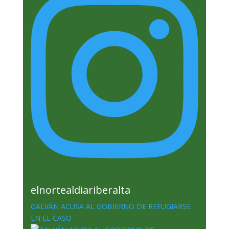
elnortealdiariberalta
GALVÁN ACUSA AL GOBIERNO DE REFUGIARSE
EN EL CASO