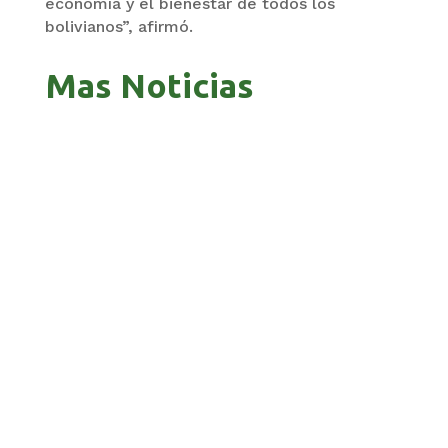
economía y el bienestar de todos los
bolivianos”, afirmó.
Mas Noticias
ZAVALETA ACUSA PERSECUCIÓN TRAS DICHOS
DE ARAMAYO
BANCO UNIÓN LLEVA SU HOMENAJE PATRIO A
CADA RINCÓN DE BOLIVIA