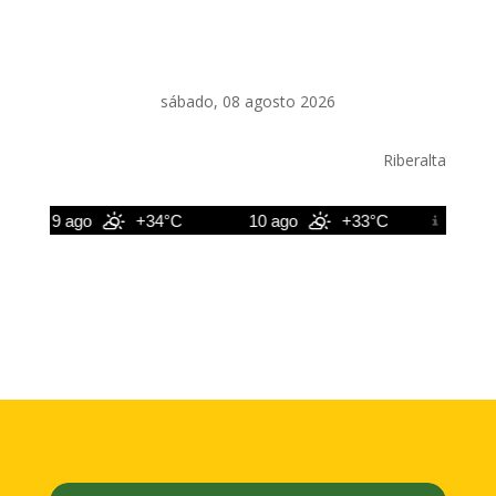
sábado, 08 agosto 2026
Riberalta
9 ago
+34°C
10 ago
+33°C
11 ago