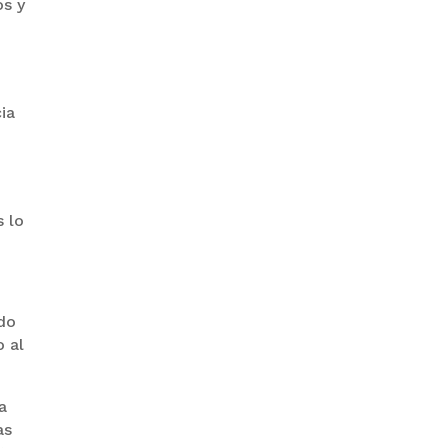
os y
PRODEM INAUGURÓ UN
MODERNO EDIFICIO Y APUESTA
ia
POR EL NORTE BOLIVIANO
s lo
ndo
o al
BANCO UNIÓN IMPULSA
EDUCACIÓN FINANCIERA PARA
EMPRENDEDORES Y
ESTUDIANTES
a
as