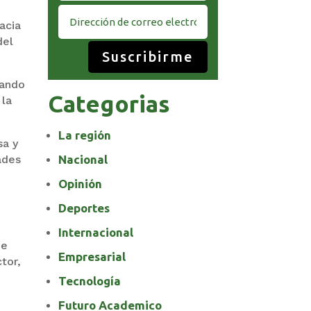
acia
del
Suscribirme
cando
Categorias
 la
La región
sa y
ades
Nacional
Opinión
Deportes
Internacional
ue
Empresarial
tor,
Tecnología
Futuro Academico