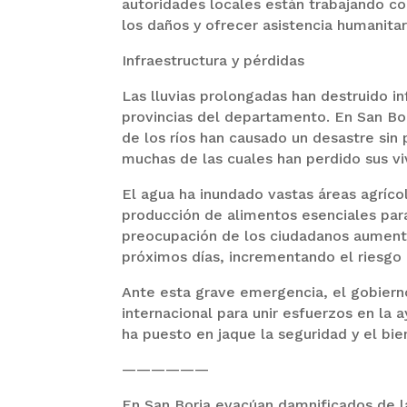
autoridades locales están trabajando con
los daños y ofrecer asistencia humanitar
Infraestructura y pérdidas
Las lluvias prolongadas han destruido in
provincias del departamento. En San Bor
de los ríos han causado un desastre sin
muchas de las cuales han perdido sus viv
El agua ha inundado vastas áreas agríco
producción de alimentos esenciales para l
preocupación de los ciudadanos aumenta
próximos días, incrementando el riesgo
Ante esta grave emergencia, el gobierno
internacional para unir esfuerzos en la 
ha puesto en jaque la seguridad y el bie
——————
En San Borja evacúan damnificados de 