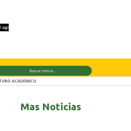
+33°C
11 ago
+29°C
12 ago
+27°
TURO ACADEMICO
Mas Noticias