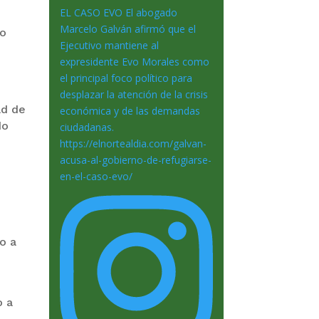
ío
ad de
do
o a
o a