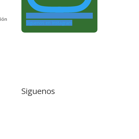
ción
Siguenos en Instagram
,
Siguenos