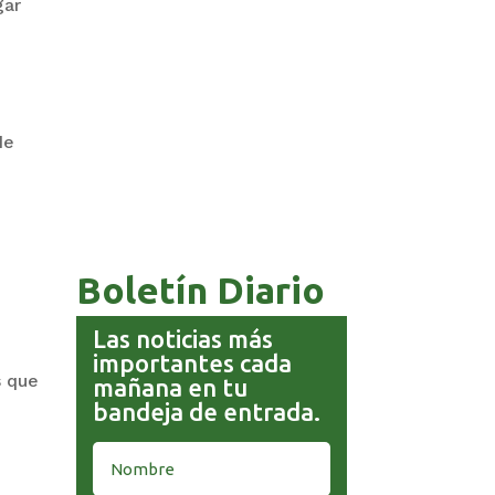
gar
de
COMANDANTE RESTA
PRIORIDAD A LA CAPTURA DE
EVO MORALES
Boletín Diario
Las noticias más
importantes cada
s que
mañana en tu
bandeja de entrada.