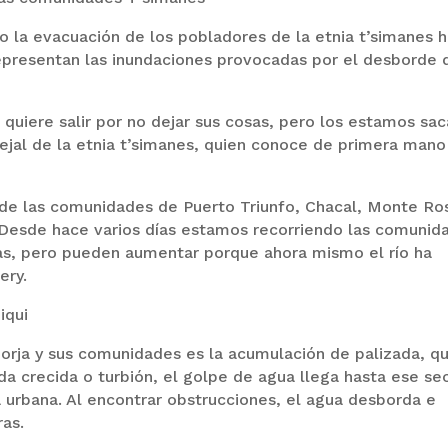
do la evacuación de los pobladores de la etnia t’simanes h
representan las inundaciones provocadas por el desborde 
quiere salir por no dejar sus cosas, pero los estamos sa
ejal de la etnia t’simanes, quien conoce de primera mano
 de las comunidades de Puerto Triunfo, Chacal, Monte Ro
“Desde hace varios días estamos recorriendo las comunid
das, pero pueden aumentar porque ahora mismo el río ha
ery.
iqui
rja y sus comunidades es la acumulación de palizada, q
da crecida o turbión, el golpe de agua llega hasta ese sec
 urbana. Al encontrar obstrucciones, el agua desborda e
as.