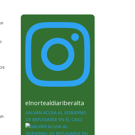
án
o
os
elnortealdiariberalta
GALVÁN ACUSA AL GOBIERNO
an
DE REFUGIARSE EN EL CASO