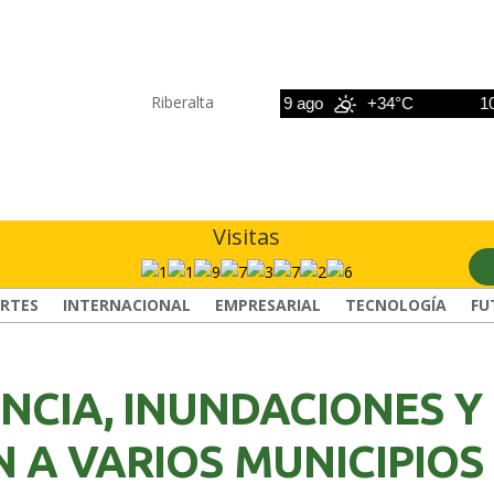
Riberalta
8 ago
+33°C
9 ago
+34°C
10 ago
Visitas
RTES
INTERNACIONAL
EMPRESARIAL
TECNOLOGÍA
FU
NCIA, INUNDACIONES Y
 A VARIOS MUNICIPIOS