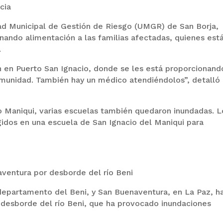
cia
dad Municipal de Gestión de Riesgo (UMGR) de San Borja,
nando alimentación a las familias afectadas, quienes est
.
án en Puerto San Ignacio, donde se les está proporcionand
omunidad. También hay un médico atendiéndolos”, detalló
río Maniqui, varias escuelas también quedaron inundadas. L
idos en una escuela de San Ignacio del Maniqui para
aventura por desborde del río Beni
departamento del Beni, y San Buenaventura, en La Paz, h
l desborde del río Beni, que ha provocado inundaciones