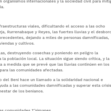
 organismos internacionales y la sociedad civil para miti
ia.
fraestructuras viales, dificultando el acceso a las ocho
ja, Rurrenabaque y Reyes, las fuertes lluvias y el desbor
 precedentes, dejando a miles de personas damnificadas,
iendas y cultivos.
las, destruyendo cosechas y poniendo en peligro la
a población local. La situación sigue siendo crítica, y la
 a medida que se prevé que las lluvias continúen en los
 para las comunidades afectadas.
 del Beni hace un llamado a la solidaridad nacional e
ayuda a las comunidades damnificadas y superar esta crisi
nestar de los benianos.
las comunidades T’simanes