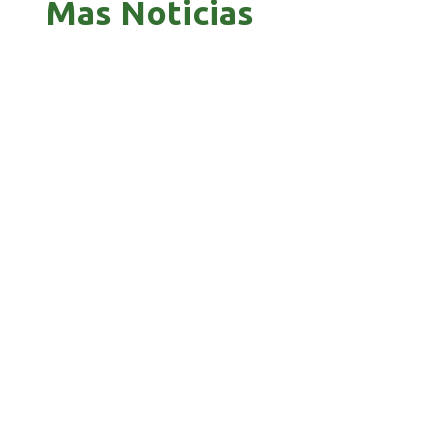
Mas Noticias
PAZ ES ACUSADO DE BUSCAR RESPALDO
LEGISLATIVO CON PREBENDAS
ZAVALETA ACUSA PERSECUCIÓN TRAS DICHOS
DE ARAMAYO