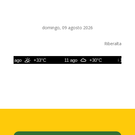
domingo, 09 agosto 2026
Riberalta
10 ago
+33°C
11 ago
+30°C
12 ago