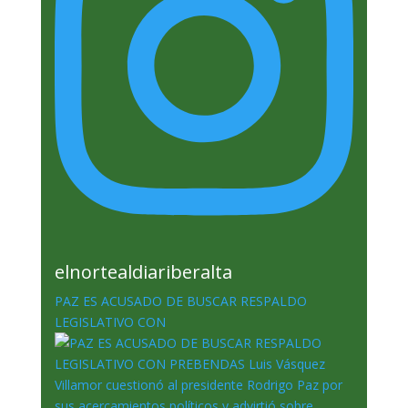
elnortealdiariberalta
PAZ ES ACUSADO DE BUSCAR RESPALDO
LEGISLATIVO CON