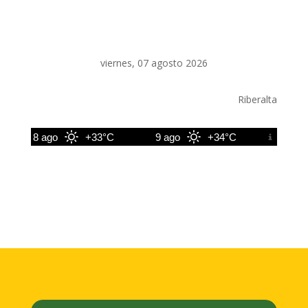
viernes, 07 agosto 2026
Riberalta
8 ago
+33°C
9 ago
+34°C
10 ago