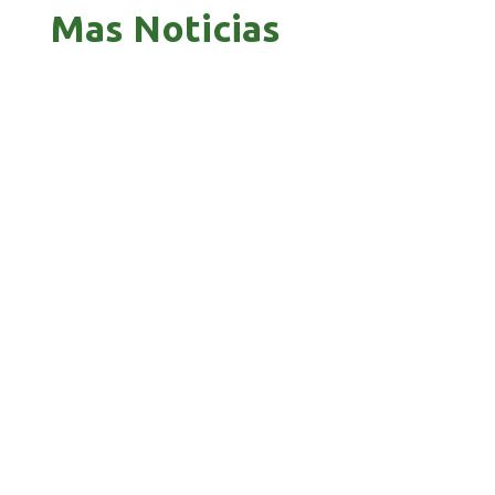
Mas Noticias
GOBIERNO ELIMINA CULTURAS DE TODA LA
ESTRUCTURA ESTATAL
PAZ INICIA REESTRUCTURACIÓN CON NUEVO
EQUIPO MINISTERIAL