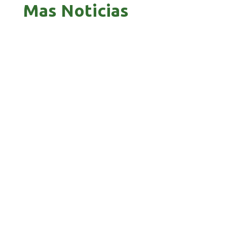
Mas Noticias
ZAVALETA ACUSA PERSECUCIÓN TRAS DICHOS
DE ARAMAYO
BANCO UNIÓN LLEVA SU HOMENAJE PATRIO A
CADA RINCÓN DE BOLIVIA