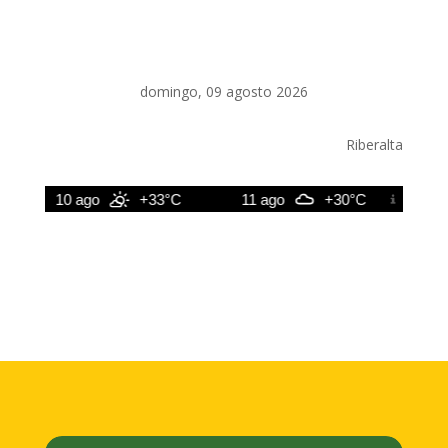
domingo, 09 agosto 2026
Riberalta
10 ago
+33°C
11 ago
+30°C
12 ag