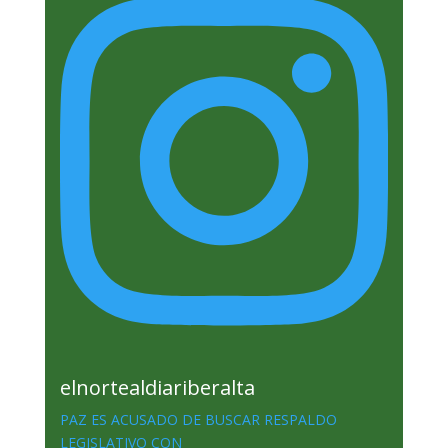
elnortealdiariberalta
PAZ ES ACUSADO DE BUSCAR RESPALDO
LEGISLATIVO CON