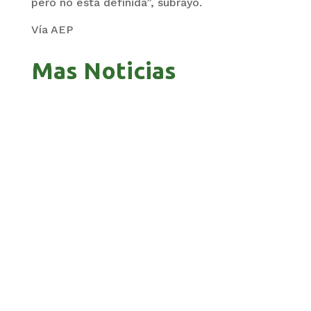
pero no está definida”, subrayó.
Vía AEP
Mas Noticias
PANDO APUESTA AL CORREDOR AMAZÓNICO
PARA ABRIR NUEVOS MERCADOS
BOLIVIA 201 AÑOS, UNA HISTORIA MARCADA