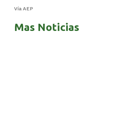
Vía AEP
Mas Noticias
GOBIERNO ELIMINA CULTURAS DE TODA LA
ESTRUCTURA ESTATAL
PAZ INICIA REESTRUCTURACIÓN CON NUEVO
EQUIPO MINISTERIAL