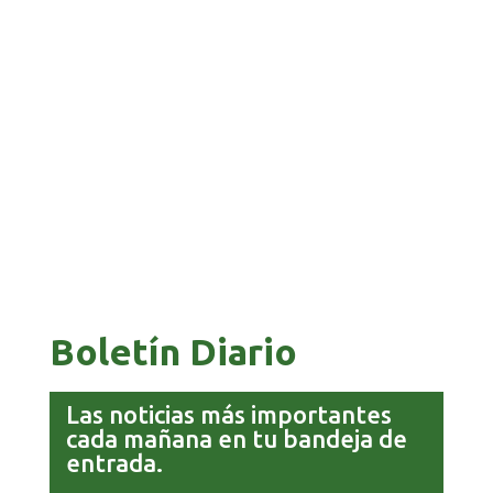
GALVÁN ACUSA AL GOBIERNO DE REFUGIARSE
EN EL CASO EVO
GOBIERNO ELIMINA CULTURAS DE TODA LA
ESTRUCTURA ESTATAL
Boletín Diario
Las noticias más importantes
cada mañana en tu bandeja de
entrada.