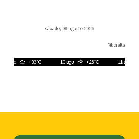
sábado, 08 agosto 2026
Riberalta
9 ago
+33°C
10 ago
+26°C
11 ago