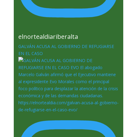
elnortealdiariberalta
GALVÁN ACUSA AL GOBIERNO DE REFUGIARSE
EN EL CASO