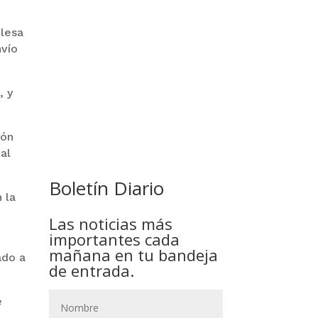
 lesa
GOBIERNO ELIMINA CULTURAS
PAZ INICIA
nvío
DE TODA LA ESTRUCTURA
REESTRUCTURAC
ESTATAL
NUEVO EQUIPO M
, y
ión
al
Boletín Diario
 la
o
Las noticias más
importantes cada
mañana en tu bandeja
ado a
de entrada.
e