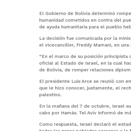
El Gobierno de Bolivia determinó romper
humanidad cometidos en contra del pueb
de ayuda humanitaria para el pueblo he
La decisión fue comunicada por la ministr
el vicecanciller, Freddy Mamani, en una
“En el marco de su posición principista
oficial al Estado de Israel, en la cual
de Bolivia, de romper relaciones diplomá
El presidente Luis Arce se reunió con 
que le hizo conocer, justamente, el rec
palestino.
En la mañana del 7 de octubre, Israel s
cabo por Hamás. Tel Aviv informó de más
Como respuesta, Israel declaró el estad
todas las zonas pobladas cercanas a la