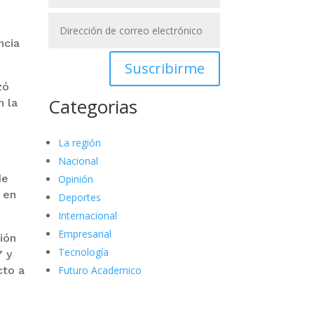
ncia
Suscribirme
zó
Categorias
n la
La región
Nacional
de
Opinión
 en
Deportes
Internacional
Empresarial
ión
Tecnología
7 y
cto a
Futuro Academico