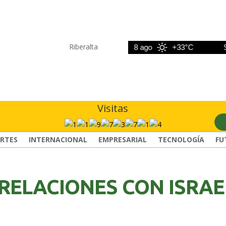
Riberalta
7 ago
+33°C
8 ago
+33°C
9 a
Visitas
RTES
INTERNACIONAL
EMPRESARIAL
TECNOLOGÍA
FU
RELACIONES CON ISRAE