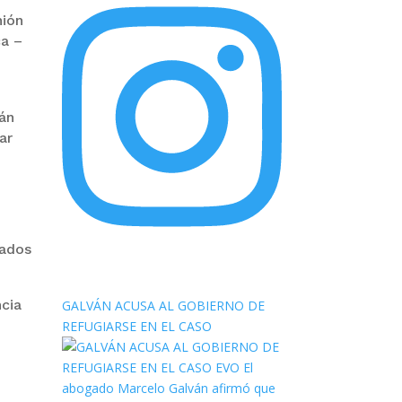
nión
ca –
tán
ar
tados
elnortealdiariberalta
cia
GALVÁN ACUSA AL GOBIERNO DE
REFUGIARSE EN EL CASO