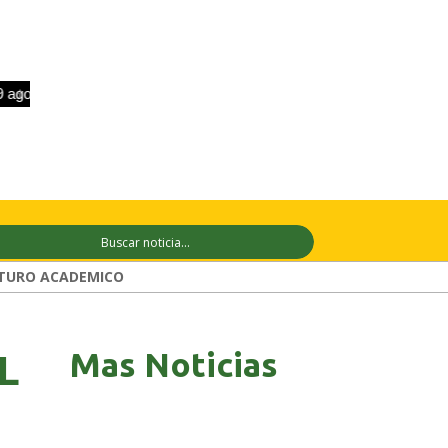
go
+33°C
10 ago
+28°C
11 ago
+2
TURO ACADEMICO
Mas Noticias
L