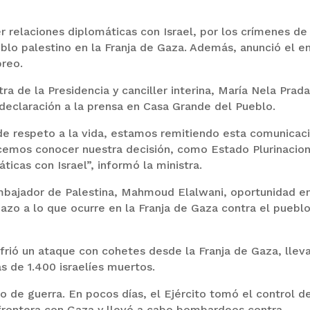
 relaciones diplomáticas con Israel, por los crímenes de
lo palestino en la Franja de Gaza. Además, anunció el e
breo.
a de la Presidencia y canciller interina, María Nela Prada
 declaración a la prensa en Casa Grande del Pueblo.
 de respeto a la vida, estamos remitiendo esta comunicac
 hacemos conocer nuestra decisión, como Estado Plurinacion
ticas con Israel”, informó la ministra.
embajador de Palestina, Mahmoud Elalwani, oportunidad en
hazo a lo que ocurre en la Franja de Gaza contra el puebl
ufrió un ataque con cohetes desde la Franja de Gaza, llev
 de 1.400 israelíes muertos.
o de guerra. En pocos días, el Ejército tomó el control d
 frontera con Gaza y llevó a cabo bombardeos contra