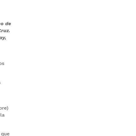
GOBIERNO ELIMINA CULTURAS
no de
DE TODA LA ESTRUCTURA
ESTATAL
Cruz.
ay,
os
a
PAZ INICIA
REESTRUCTURACIÓN CON
NUEVO EQUIPO MINISTERIAL
bre)
la
r que