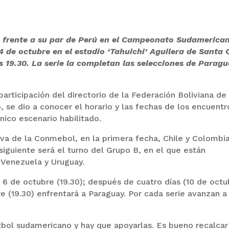
á frente a su par de Perú en el Campeonato Sudamerica
 4 de octubre en el estadio ‘Tahuichi’ Aguilera de Santa 
s 19.30. La serie la completan las selecciones de Paragu
articipación del directorio de la Federación Boliviana de
, se dio a conocer el horario y las fechas de los encuentr
único escenario habilitado.
iva de la Conmebol, en la primera fecha, Chile y Colombi
 siguiente será el turno del Grupo B, en el que están
 Venezuela y Uruguay.
el 6 de octubre (19.30); después de cuatro días (10 de octu
e (19.30) enfrentará a Paraguay. Por cada serie avanzan a 
fútbol sudamericano y hay que apoyarlas. Es bueno recalca