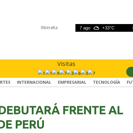
Riberalta
6 ago
+33°C
7 ago
+33°C
8 ag
Visitas
RTES
INTERNACIONAL
EMPRESARIAL
TECNOLOGÍA
FU
 DEBUTARÁ FRENTE AL
DE PERÚ