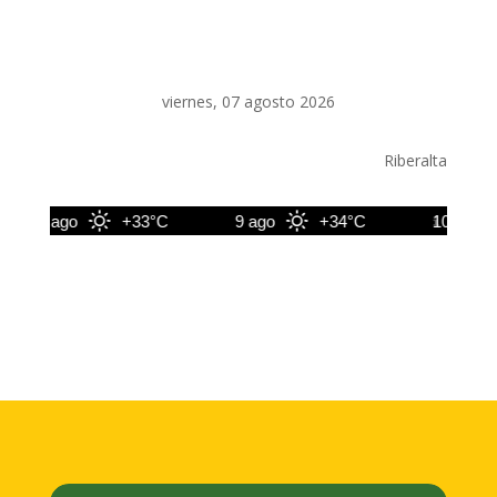
viernes, 07 agosto 2026
Riberalta
8 ago
+33°C
9 ago
+34°C
10 ago