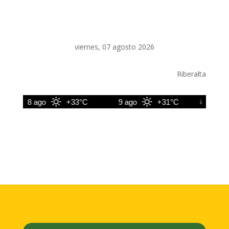
viernes, 07 agosto 2026
Riberalta
8 ago
+33°C
9 ago
+31°C
10 ago