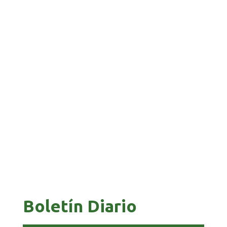
BANCO UNIÓN IMPULSA EDUCACIÓN
FINANCIERA PARA EMPRENDEDORES Y
ESTUDIANTES
COMANDANTE RESTA PRIORIDAD A LA
CAPTURA DE EVO MORALES
Boletín Diario