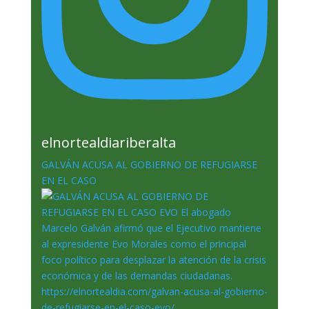
elnortealdiariberalta
GALVÁN ACUSA AL GOBIERNO DE REFUGIARSE
EN EL CASO