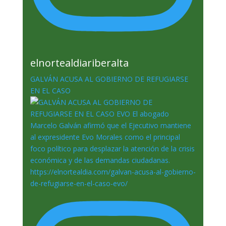
elnortealdiariberalta
GALVÁN ACUSA AL GOBIERNO DE REFUGIARSE
EN EL CASO