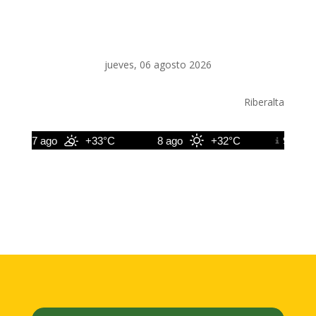
jueves, 06 agosto 2026
Riberalta
7 ago
+33°C
8 ago
+32°C
9 ago