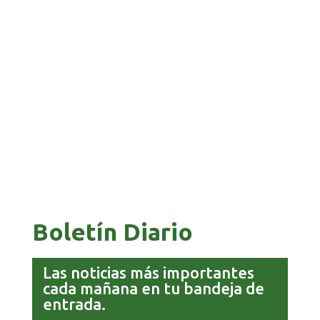
BANCO UNIÓN IMPULSA EDUCACIÓN
FINANCIERA PARA EMPRENDEDORES Y
ESTUDIANTES
COMANDANTE RESTA PRIORIDAD A LA
CAPTURA DE EVO MORALES
Boletín Diario
Las noticias más importantes
cada mañana en tu bandeja de
entrada.