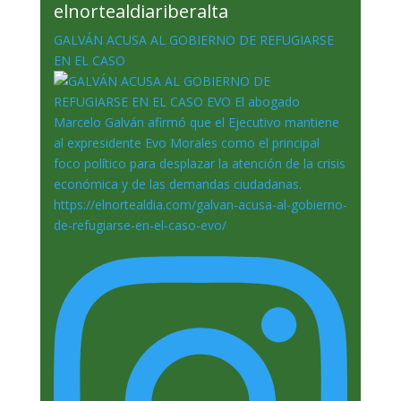
elnortealdiariberalta
GALVÁN ACUSA AL GOBIERNO DE REFUGIARSE
EN EL CASO