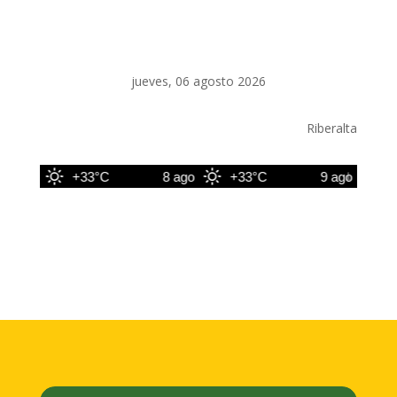
jueves, 06 agosto 2026
Riberalta
 ago
+33°C
8 ago
+33°C
9 ago
+33