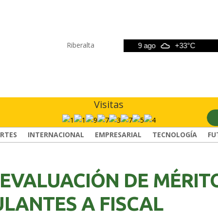
Riberalta
8 ago
+33°C
9 ago
+33°C
10
Visitas
RTES
INTERNACIONAL
EMPRESARIAL
TECNOLOGÍA
FU
 EVALUACIÓN DE MÉRIT
ULANTES A FISCAL