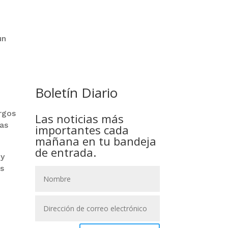
GOBIERNO ELIMINA CULTURAS
un
DE TODA LA ESTRUCTURA
ESTATAL
Boletín Diario
rgos
Las noticias más
cas
importantes cada
mañana en tu bandeja
de entrada.
 y
es