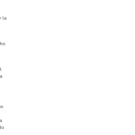
 la
“PIÑA” CAE EN BRASIL TRAS LA
FUGA POR LA FRONTERA
cho
l
la
GALVÁN ACUSA AL GOBIERNO
DE REFUGIARSE EN EL CASO
EVO
un
a
do