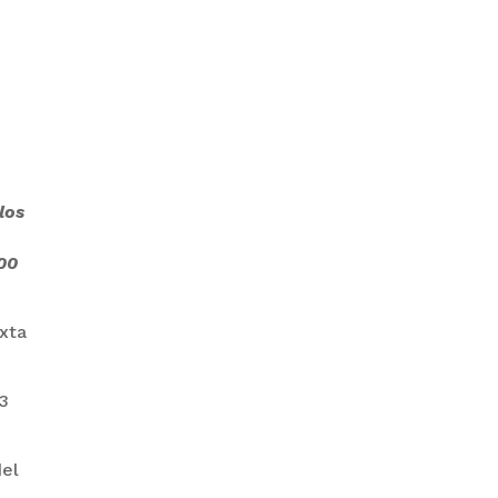
ZAVALETA ACUSA
PERSECUCIÓN TRAS DICHOS DE
ARAMAYO
los
200
ixta
BANCO UNIÓN LLEVA SU
HOMENAJE PATRIO A CADA
RINCÓN DE BOLIVIA
33
del