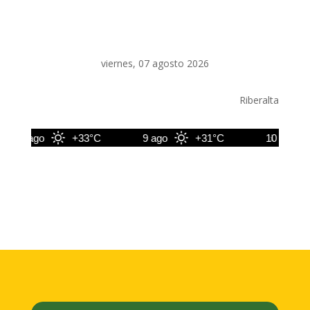
viernes, 07 agosto 2026
Riberalta
8 ago
+33°C
9 ago
+31°C
10 ago