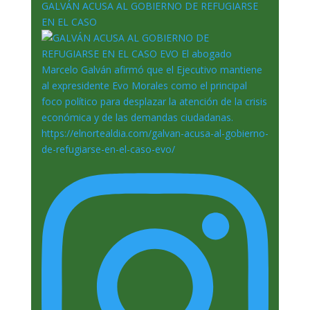
GALVÁN ACUSA AL GOBIERNO DE REFUGIARSE
EN EL CASO