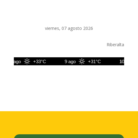
viernes, 07 agosto 2026
Riberalta
8 ago
+33°C
9 ago
+31°C
10 ago