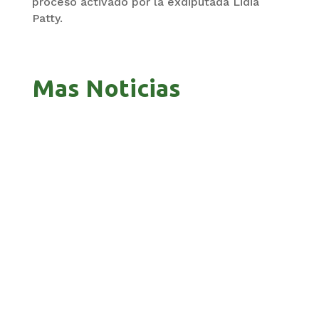
proceso activado por la exdiputada Lidia
Patty.
Mas Noticias
GOBIERNO ELIMINA CULTURAS DE TODA LA
ESTRUCTURA ESTATAL