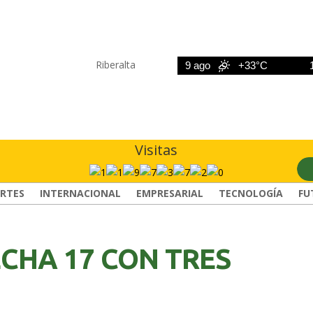
Riberalta
8 ago
+33°C
9 ago
+33°C
10 a
Visitas
RTES
INTERNACIONAL
EMPRESARIAL
TECNOLOGÍA
FU
CHA 17 CON TRES