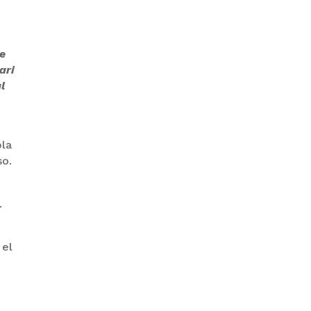
GOBIERNO ELIMINA CULTURAS
de
DE TODA LA ESTRUCTURA
ESTATAL
ari
l
bla
so.
PAZ INICIA
.
REESTRUCTURACIÓN CON
NUEVO EQUIPO MINISTERIAL
 el