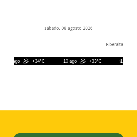
sábado, 08 agosto 2026
Riberalta
9 ago
+34°C
10 ago
+33°C
11 ago