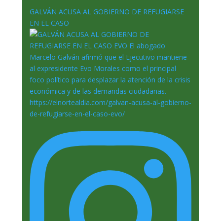
GALVÁN ACUSA AL GOBIERNO DE REFUGIARSE
EN EL CASO