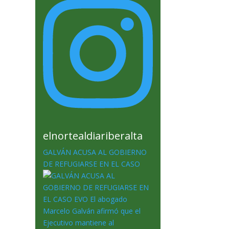
elnortealdiariberalta
GALVÁN ACUSA AL GOBIERNO
DE REFUGIARSE EN EL CASO