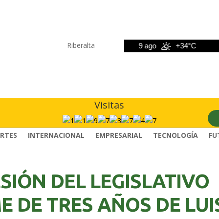
Riberalta
8 ago
+33°C
9 ago
+34°C
10
Visitas
RTES
INTERNACIONAL
EMPRESARIAL
TECNOLOGÍA
FU
SIÓN DEL LEGISLATIVO
E DE TRES AÑOS DE LUI