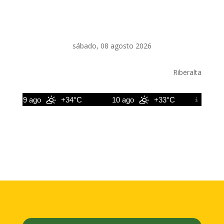
sábado, 08 agosto 2026
Riberalta
9 ago
+34°C
10 ago
+33°C
11 ago