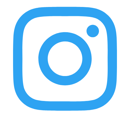
elnortealdiariberalta