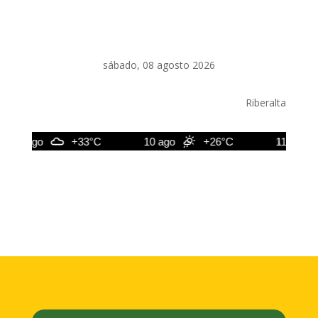
sábado, 08 agosto 2026
Riberalta
9 ago
+33°C
10 ago
+26°C
11 ago