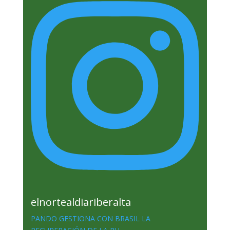
elnortealdiariberalta
PANDO GESTIONA CON BRASIL LA