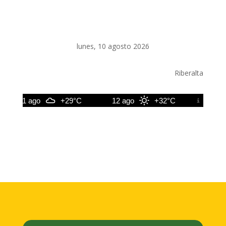
lunes, 10 agosto 2026
Riberalta
11 ago
+29°C
12 ago
+32°C
13 ago