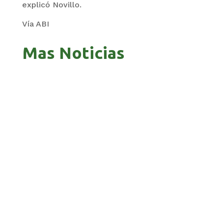
explicó Novillo.
Vía ABI
Mas Noticias
PANDO APUESTA AL CORREDOR AMAZÓNICO
PARA ABRIR NUEVOS MERCADOS
BOLIVIA 201 AÑOS, UNA HISTORIA MARCADA