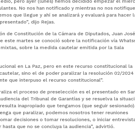
edio, pero ayer (lunes) hemos decidido empezar el miér
ulantes. No nos han notificado y mientras no nos notifiqu
mos que llegue y ahí se analizará y evaluará para hacer l
resentado”, dijo Rejas.
ión de Constitución de la Cámara de Diputados, Juan Jos
de este martes se conoció sobre la notificación vía What
 mixtas, sobre la medida cautelar emitida por la Sala
ucional en La Paz, pero en este recurso constitucional la
 cautelar, sino el de poder paralizar la resolución 02/2024
ante que interpuso el recurso constitucional”.
raliza el proceso de preselección es el presentado en Sa
udiencia del Tribunal de Garantías y se resuelva la situac
 resulta inapropiado que tengamos (que seguir sesionado)
tenga que paralizar, podemos nosotros tener reuniones
omar decisiones o tomar resoluciones, o iniciar entrevist
r hasta que no se concluya la audiencia”, advirtió.