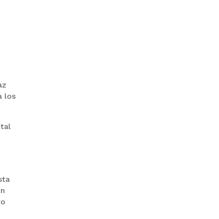
GOBIERNO ELIMINA CULTURAS
DE TODA LA ESTRUCTURA
ESTATAL
az
 los
tal
PAZ INICIA
REESTRUCTURACIÓN CON
NUEVO EQUIPO MINISTERIAL
sta
en
to