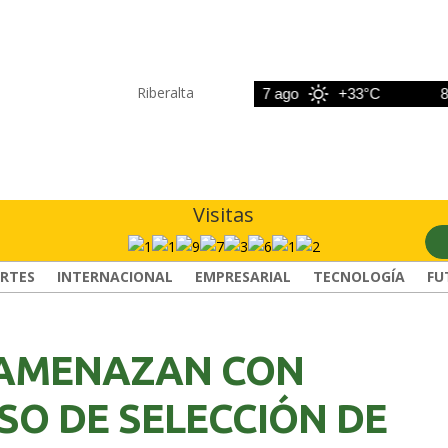
Riberalta
6 ago
+33°C
7 ago
+33°C
8 ago
Visitas
RTES
INTERNACIONAL
EMPRESARIAL
TECNOLOGÍA
FU
 AMENAZAN CON
SO DE SELECCIÓN DE