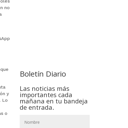
coles
en no
a
é
ssApp
COMANDANTE RESTA
PRIORIDAD A LA CAPTURA DE
EVO MORALES
 que
Boletín Diario
Las noticias más
nta
importantes cada
ión y
mañana en tu bandeja
. Lo
de entrada.
as o