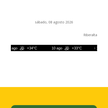
sábado, 08 agosto 2026
Riberalta
9 ago
+34°C
10 ago
+33°C
11 ago