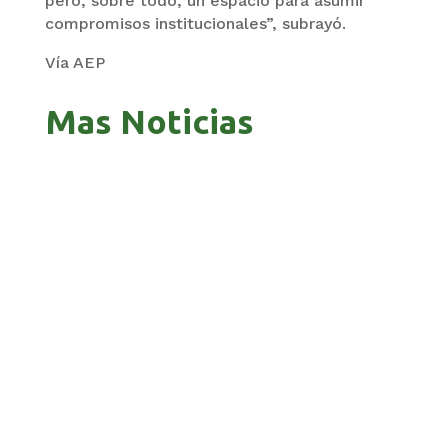
pero, sobre todo, un espacio para asumir
compromisos institucionales”, subrayó.
Vía AEP
Mas Noticias
GOBIERNO ELIMINA CULTURAS DE TODA LA
ESTRUCTURA ESTATAL