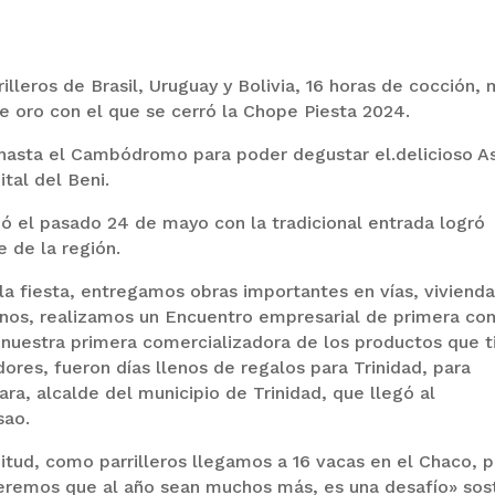
lleros de Brasil, Uruguay y Bolivia, 16 horas de cocción,
de oro con el que se cerró la Chope Piesta 2024.
ron hasta el Cambódromo para poder degustar el.delicioso A
tal del Beni.
ó el pasado 24 de mayo con la tradicional entrada logró
 de la región.
a fiesta, entregamos obras importantes en vías, vivienda
anos, realizamos un Encuentro empresarial de primera con
uestra primera comercializadora de los productos que t
ores, fueron días llenos de regalos para Trinidad, para
ra, alcalde del municipio de Trinidad, que llegó al
sao.
tud, como parrilleros llegamos a 16 vacas en el Chaco, 
peremos que al año sean muchos más, es una desafío» sos