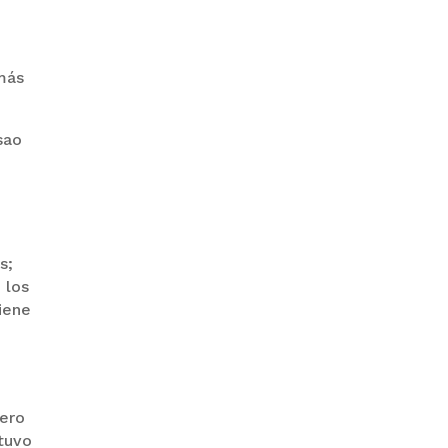
GOBIERNO ELIMINA CULTURAS
 más
DE TODA LA ESTRUCTURA
ESTATAL
sao
s;
PAZ INICIA
 los
REESTRUCTURACIÓN CON
iene
NUEVO EQUIPO MINISTERIAL
pero
tuvo