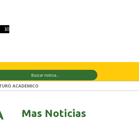
 ago
+28°C
11 ago
+29°C
12 ago
+
TURO ACADEMICO
Mas Noticias
A