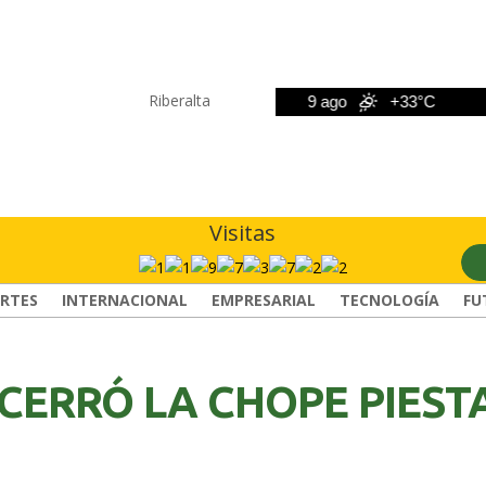
Riberalta
8 ago
+33°C
9 ago
+33°C
10
Visitas
RTES
INTERNACIONAL
EMPRESARIAL
TECNOLOGÍA
FU
CERRÓ LA CHOPE PIEST