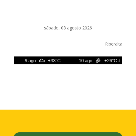
sábado, 08 agosto 2026
Riberalta
C
9 ago
+33°C
10 ago
+26°C
11