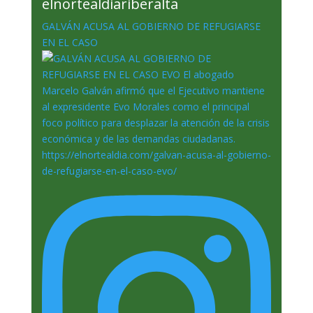
elnortealdiariberalta
GALVÁN ACUSA AL GOBIERNO DE REFUGIARSE
EN EL CASO