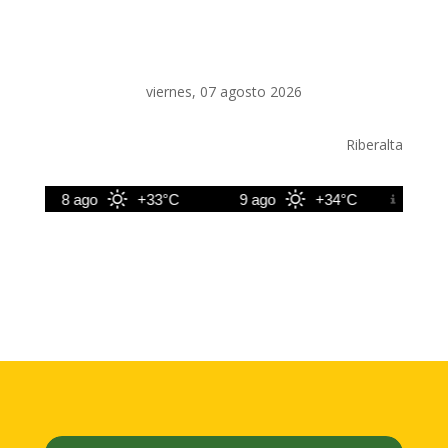
viernes, 07 agosto 2026
Riberalta
8 ago
+33°C
9 ago
+34°C
10 ago