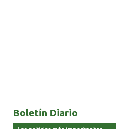
BANCO UNIÓN IMPULSA EDUCACIÓN
FINANCIERA PARA EMPRENDEDORES Y
ESTUDIANTES
COMANDANTE RESTA PRIORIDAD A LA
CAPTURA DE EVO MORALES
Boletín Diario