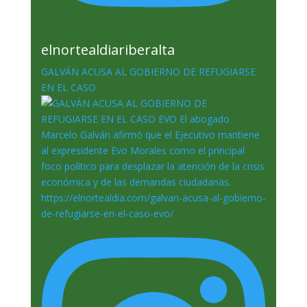
elnortealdiariberalta
GALVÁN ACUSA AL GOBIERNO DE REFUGIARSE
EN EL CASO