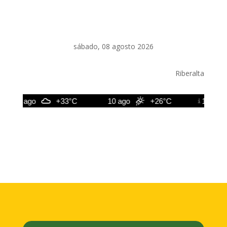
sábado, 08 agosto 2026
Riberalta
9 ago
+33°C
10 ago
+26°C
11 ago