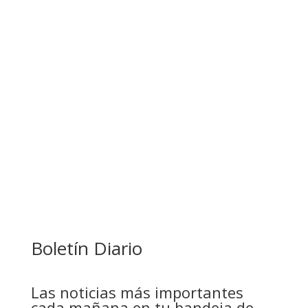
BANCO UNIÓN IMPULSA EDUCACIÓN
FINANCIERA PARA EMPRENDEDORES Y
ESTUDIANTES
COMANDANTE RESTA PRIORIDAD A LA
CAPTURA DE EVO MORALES
Boletín Diario
Las noticias más importantes
cada mañana en tu bandeja de