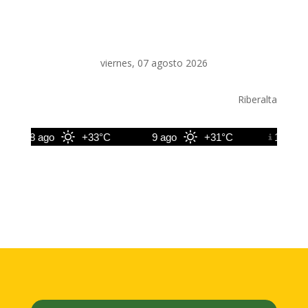
viernes, 07 agosto 2026
Riberalta
8 ago
+33°C
9 ago
+31°C
10 ago