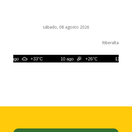
sábado, 08 agosto 2026
Riberalta
9 ago
+33°C
10 ago
+26°C
11 ago