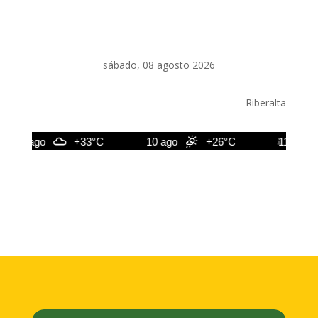
sábado, 08 agosto 2026
Riberalta
9 ago
+33°C
10 ago
+26°C
11 ago