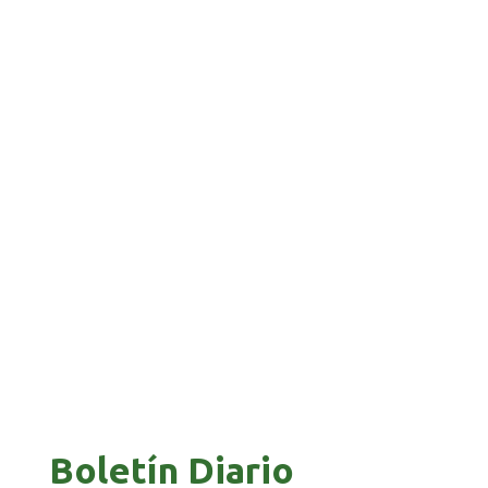
“PIÑA” CAE EN BRASIL TRAS LA FUGA POR LA
FRONTERA
GALVÁN ACUSA AL GOBIERNO DE REFUGIARSE
EN EL CASO EVO
GOBIERNO ELIMINA CULTURAS DE TODA LA
ESTRUCTURA ESTATAL
Boletín Diario