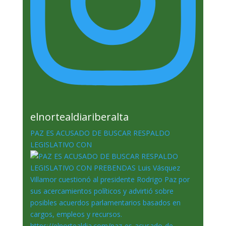
elnortealdiariberalta
PAZ ES ACUSADO DE BUSCAR RESPALDO
LEGISLATIVO CON